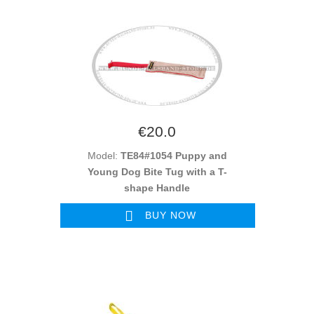
€20.0
Model:
TE84#1054 Puppy and
Young Dog Bite Tug with a T-
shape Handle
BUY NOW