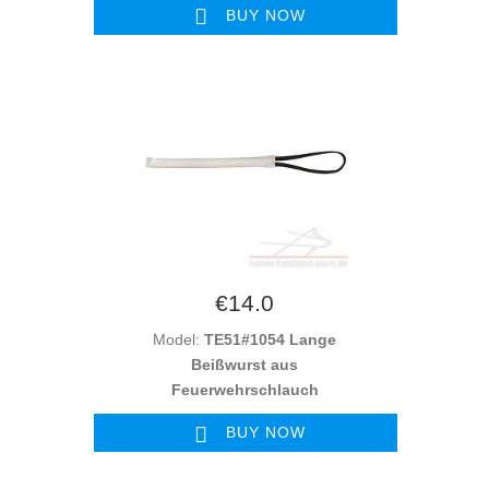
BUY NOW
€14.0
Model:
TE51#1054 Lange
Beißwurst aus
Feuerwehrschlauch
BUY NOW