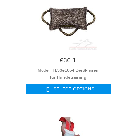
€36.1
Model:
TE39#1054 Beißkissen
für Hundetraining
SELECT OPTIONS