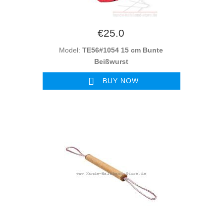
€25.0
Model:
TE56#1054 15 cm Bunte
Beißwurst
BUY NOW