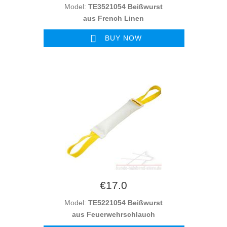
Model:
TE3521054 Beißwurst
aus French Linen
BUY NOW
€17.0
Model:
TE5221054 Beißwurst
aus Feuerwehrschlauch