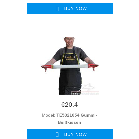
BUY NOW
€20.4
Model:
TE5321054 Gummi-
Beißkissen
BUY NOW