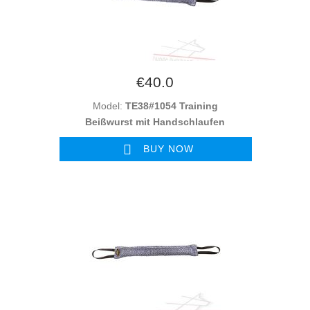
€40.0
Model:
TE38#1054 Training
Beißwurst mit Handschlaufen
BUY NOW