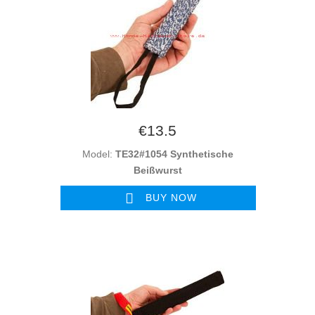
€13.5
Model:
TE32#1054 Synthetische
Beißwurst
BUY NOW