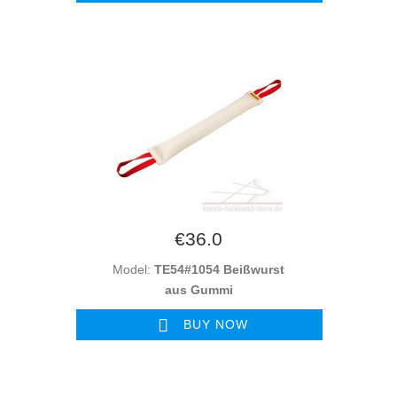
€36.0
Model:
TE54#1054 Beißwurst
aus Gummi
BUY NOW