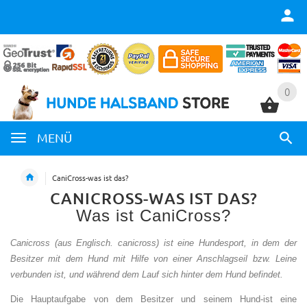
0
0
MENÜ
CaniCross-was ist das?
CANICROSS-WAS IST DAS?
Was ist CaniCross?
Canicross (aus Englisch. canicross) ist eine Hundesport, in dem der
Besitzer mit dem Hund mit Hilfe von einer Anschlagseil bzw. Leine
verbunden ist, und während dem Lauf sich hinter dem Hund befindet.
Die Hauptaufgabe von dem Besitzer und seinem Hund-ist eine