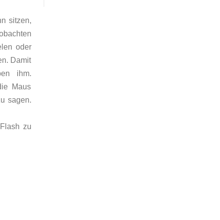
nn sitzen,
eobachten
elen oder
en. Damit
ben ihm.
die Maus
u sagen.
 Flash zu