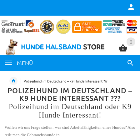
0
0
MENÜ
Polizeihund im Deutschland – k9 Hunde Interessant ???
POLIZEIHUND IM DEUTSCHLAND –
K9 HUNDE INTERESSANT ???
Polizeihund im Deutschland
oder
K9
Hunde
Interessant!
Wollen wir uns Frage stellen: was sind Arbeitsfähigkeiten eines Hundes? Also
teilt man die Gebrauchshunde in