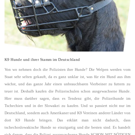
K9 Hunde und ihrer Stamm im Deutschland
Von wo nehmen doch die Polizisten ihre Hunde? Die Welpen werden vom
Staat sehr selten gekauft, da es ganz unklar ist, was für ein Hund aus ihm
wächst, und das ganze Jahr einen unbrauchbaren Vierbeiner zu futtern zu
teuer ist. Deshalb kaufen die Polizeischulen schon ausgewachsene Hunde.
Hier muss darüber sagen, dass es Tendenz gibt, die Polizeihunde im
Tschechien und in der Slowakei zu kaufen. Und so passiert nicht nur im
Deutschland, sondern auch Amerikaner und K9 Vereinen anderer Länder von
dort K9 Hunde bringen. Das erklärt man nicht dadurch, dass
tschechoslowakische Hunde so einzigartig und die besten sind. Es handelt
sich darum, dass die Polizei ausgewachsene Hunde SCHON MIT NÖTIGEN