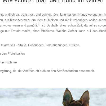
Wie schützt man den Hund im Winter
 ist endlich da, es ist kalt und schneit. Die langhaarigen Hunde versuchen Ih
en, ein bisschen mehr draußen zu bleiben und die kurzhaarigen wollen schne
, wo es warm und gemütlich ist. Deshalb ist es schon Zeit, darauf zu sorge
nge nur Freude macht, ohne Probleme. Welche Gefahr kann auf den Hund
s Glatteises - Stöße, Dehnungen, Verstauchungen, Brüche.
n den Pfotenballen
n den Schnee
Vergiftung, da der Antifries oft sich an den Straßenrändern ansammelt