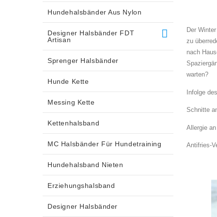
Hundehalsbänder Aus Nylon
Der Winter
Designer Halsbänder FDT
Artisan
zu überred
nach Hause
Sprenger Halsbänder
Spaziergä
warten?
Hunde Kette
Infolge de
Messing Kette
Schnitte a
Kettenhalsband
Allergie a
MC Halsbänder Für Hundetraining
Antifries-
Hundehalsband Nieten
Erziehungshalsband
Designer Halsbänder