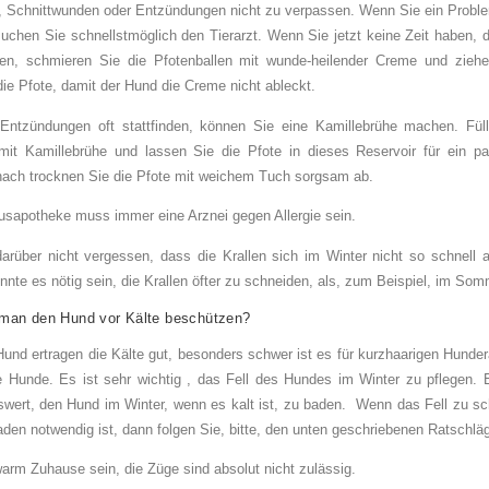
 Schnittwunden oder Entzündungen nicht zu verpassen. Wenn Sie ein Prob
uchen Sie schnellstmöglich den Tierarzt. Wenn Sie jetzt keine Zeit haben, d
en, schmieren Sie die Pfotenballen mit wunde-heilender Creme und ziehe
ie Pfote, damit der Hund die Creme nicht ableckt.
Entzündungen oft stattfinden, können Sie eine Kamillebrühe machen. Füll
mit Kamillebrühe und lassen Sie die Pfote in dieses Reservoir für ein p
nach trocknen Sie die Pfote mit weichem Tuch sorgsam ab.
ausapotheke muss immer eine Arznei gegen Allergie sein.
arüber nicht vergessen, dass die Krallen sich im Winter nicht so schnell a
nnte es nötig sein, die Krallen öfter zu schneiden, als, zum Beispiel, im Som
man den Hund vor Kälte beschützen?
 Hund ertragen die Kälte gut, besonders schwer ist es für kurzhaarigen Hunder
 Hunde. Es ist sehr wichtig , das Fell des Hundes im Winter zu pflegen. E
wert, den Hund im Winter, wenn es kalt ist, zu baden. Wenn das Fell zu sc
den notwendig ist, dann folgen Sie, bitte, den unten geschriebenen Ratschlä
rm Zuhause sein, die Züge sind absolut nicht zulässig.