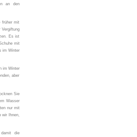
den an den
 früher mit
 Vergiftung
en. Es ist
 Schuhe mit
s im Winter
n im Winter
enden, aber
ocknen Sie
ißem Wasser
ten nur mit
 wir Ihnen,
 damit die