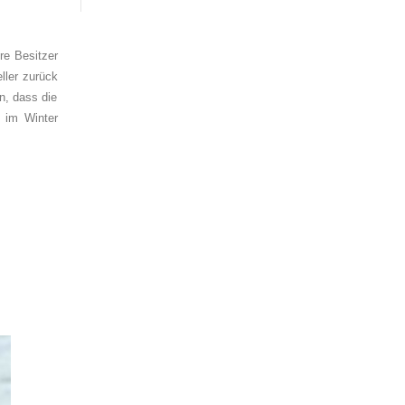
re Besitzer
ller zurück
n, dass die
 im Winter