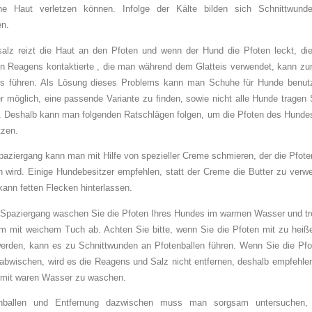
che Haut verletzen können. Infolge der Kälte bilden sich Schnittwun
en.
alz reizt die Haut an den Pfoten und wenn der Hund die Pfoten leckt, die
 Reagens kontaktierte , die man während dem Glatteis verwendet, kann zur
s führen. Als Lösung dieses Problems kann man Schuhe für Hunde benutz
r möglich, eine passende Variante zu finden, sowie nicht alle Hunde tragen
 Deshalb kann man folgenden Ratschlägen folgen, um die Pfoten des Hunde
tzen.
aziergang kann man mit Hilfe von spezieller Creme schmieren, der die Pfote
 wird. Einige Hundebesitzer empfehlen, statt der Creme die Butter zu verw
kann fetten Flecken hinterlassen.
Spaziergang waschen Sie die Pfoten Ihres Hundes im warmen Wasser und tr
m mit weichem Tuch ab. Achten Sie bitte, wenn Sie die Pfoten mit zu he
rden, kann es zu Schnittwunden an Pfotenballen führen. Wenn Sie die Pfo
bwischen, wird es die Reagens und Salz nicht entfernen, deshalb empfehlen
 mit waren Wasser zu waschen.
nballen und Entfernung dazwischen muss man sorgsam untersuchen,