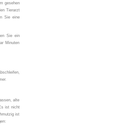
lem gesehen
en Tierarzt
n Sie eine
en Sie ein
aar Minuten
bschleifen,
mer.
assen, alte
s ist nicht
hmutzig ist
gen: