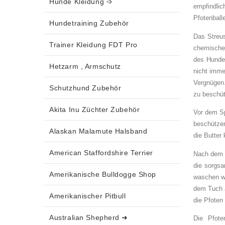
Hunde Kleidung ➩
empfindli
Pfotenball
Hundetraining Zubehör
Das Streus
Trainer Kleidung FDT Pro
chemischen
des Hunde
Hetzarm , Armschutz
nicht imme
Vergnügen.
Schutzhund Zubehör
zu beschü
Akita Inu Züchter Zubehör
Vor dem Sp
beschützen
Alaskan Malamute Halsband
die Butter 
American Staffordshire Terrier
Nach dem 
die sorgsa
Amerikanische Bulldogge Shop
waschen we
dem Tuch a
Amerikanischer Pitbull
die Pfoten
Australian Shepherd ➜
Die Pfote