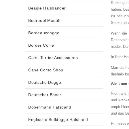
Reizungen,
Beagle Halsbänder
haben, bes
zu besuch
Boerboel Mastiff
Socke an d
Bordeauxdogge
Wenn die 
Reservoir 
Border Collie
nieder. Da
In Ihrer H
Cairn Terrier Accessoires
Man darf d
Cane Corso Shop
deshalb ko
Deutsche Dogge
Wie kann 
Nicht alle
Deutscher Boxer
und kranke
empfehlens
Dobermann Halsband
und das Ba
Englische Bulldogge Halsband
Es muss wa