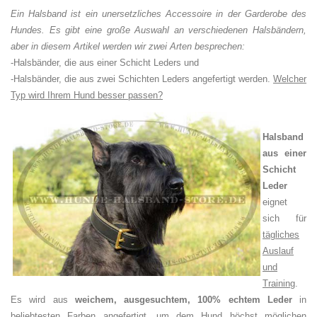
Ein Halsband ist ein unersetzliches Accessoire in der Garderobe des
Hundes. Es gibt eine große Auswahl an verschiedenen Halsbändern,
aber in diesem Artikel werden wir zwei Arten besprechen:
-Halsbänder, die aus einer Schicht Leders und
-Halsbänder, die aus zwei Schichten Leders angefertigt werden.
Welcher
Typ wird Ihrem Hund besser passen?
Halsband
aus einer
Schicht
Leder
eignet
sich für
tägliches
Auslauf
und
Training
.
Es wird aus
weichem, ausgesuchtem, 100% echtem Leder
in
beliebtesten Farben angefertigt, um dem Hund
höchst möglichen