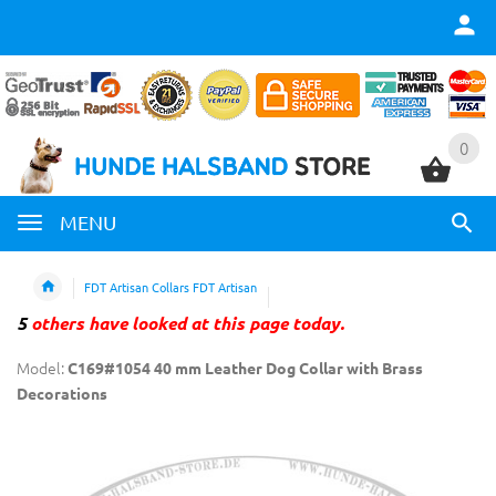
0
0
MENU
FDT Artisan Collars FDT Artisan
5
others have looked at this page today.
Model:
C169#1054 40 mm Leather Dog Collar with Brass
Decorations