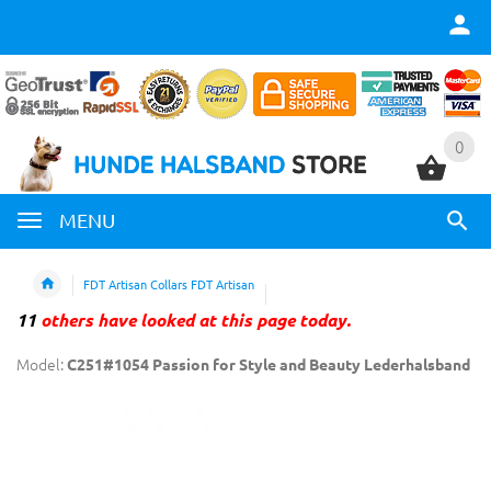
0
0
MENU
FDT Artisan Collars FDT Artisan
11
others have looked at this page today.
Model:
C251#1054 Passion for Style and Beauty Lederhalsband