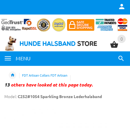
0
0
MENU
FDT Artisan Collars FDT Artisan
13
others have looked at this page today.
Model:
C252#1054 Sparkling Bronze Lederhalsband