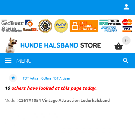
0
0
MENU
FDT Artisan Collars FDT Artisan
10
others have looked at this page today.
Model:
C261#1054 Vintage Attraction Lederhalsband