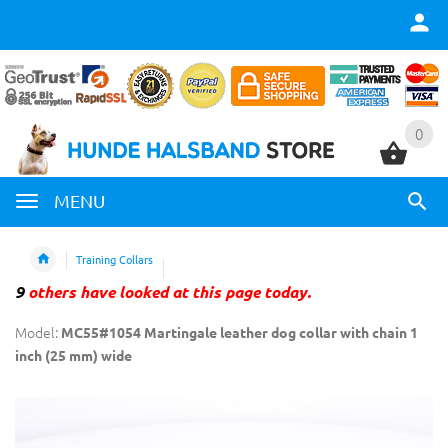
0
0
MENU
Training Collars
9
others have looked at this page today.
Model:
MC55#1054 Martingale leather dog collar with chain 1
inch (25 mm) wide