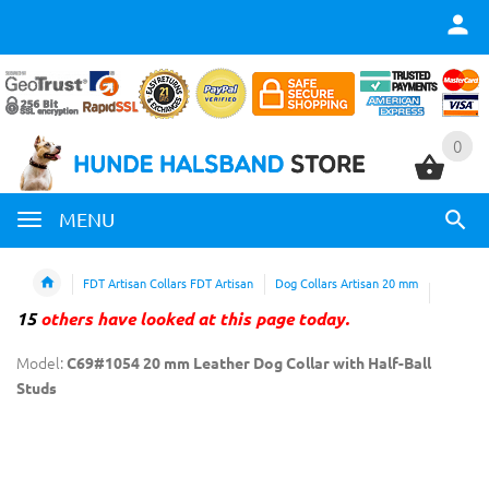
0
0
MENU
FDT Artisan Collars FDT Artisan
Dog Collars Artisan 20 mm
15
others have looked at this page today.
Model:
C69#1054 20 mm Leather Dog Collar with Half-Ball
Studs