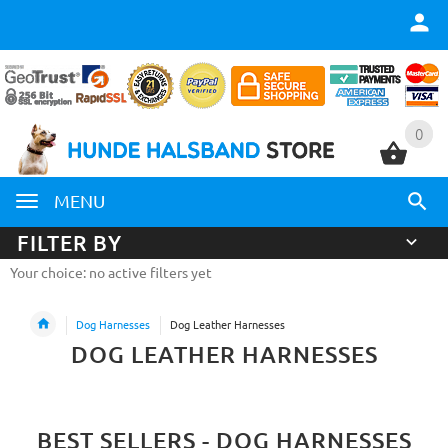
0
0
MENU
FILTER BY
Your choice: no active filters yet
Dog Harnesses
Dog Leather Harnesses
DOG LEATHER HARNESSES
BEST SELLERS - DOG HARNESSES