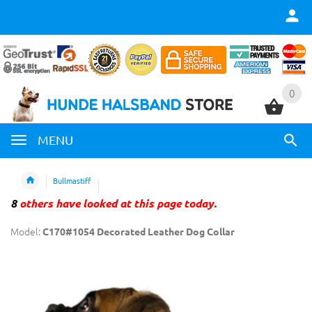
0
0
MENU
Bullmastiff
8
others have looked at this page today.
Model:
C170#1054 Decorated Leather Dog Collar