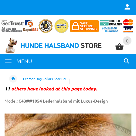
0
0
MENU
Leather Dog Collars Shar Pei
11
others have looked at this page today.
Model:
C43##1054 Lederhalsband mit Luxus-Design