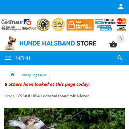
0
0
MENU
Husky Dog Collar
6
others have looked at this page today.
Model:
C93##1054 Lederhalsband mit Nieten