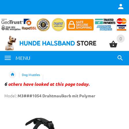
0
0
MENU
Dog Muzzles
6
others have looked at this page today.
Model:
M3###1054 Drahtmaulkorb mit Polymer