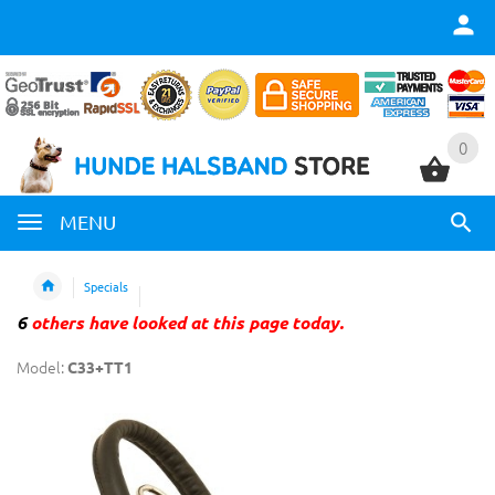
0
0
MENU
Specials
6
others have looked at this page today.
Model:
C33+TT1