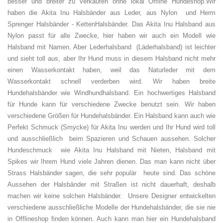
besser und breiter zu verkaufen ohne lokal Offline Hundeshop.
Wir
haben die Akita Inu Halsbänder aus Leder, aus Nylon und Herm
Sprenger Halsbänder - KettenHalsbänder. Das Akita Inu Halsband aus
Nylon passt für alle Zwecke, hier haben wir auch ein Modell wie
Halsband mit Namen. Aber Lederhalsband (Läderhalsband) ist leichter
und sieht toll aus, aber Ihr Hund muss in diesem Halsband nicht mehr
einen Wasserkontakt haben, weil das Naturleder mit dem
Wasserkontakt schnell verderben wird. Wir haben breite
Hundehalsbänder wie Windhundhalsband. Ein hochwertiges Halsband
für Hunde kann für verschiedene Zwecke benutzt sein. Wir haben
verschiedene Größen für Hundehalsbänder. Ein Halsband kann auch wie
Perfekt Schmuck (Smycke) für Akita Inu werden und Ihr Hund wird toll
und ausschließlich beim Spazieren und Schauen aussehen. Solcher
Hundeschmuck wie Akita Inu Halsband mit Nieten, Halsband mit
Spikes wir Ihrem Hund viele Jahren dienen. Das man kann nicht über
Strass Halsbänder sagen, die sehr populär heute sind. Das schöne
Aussehen der Halsbänder mit Straßen ist nicht dauerhaft, deshalb
machen wir keine solchen Halsbänder. Unsere Designer entwickelten
verschiedene ausschließliche Modelle der Hundehalsbänder, die sie nie
in Offlineshop finden können. Auch kann man hier ein Hundehalsband