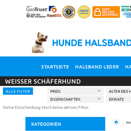
STARTSEITE
HALSBAND LEDER
H
WEISSER SCHÄFERHUND
ALLE FILTER
PREIS
ALTER DES 
EIGENSCHAFTEN
EINSATZ
Deine Entscheidung: Noch keine aktiven Filter
Wei
KATEGORIEN