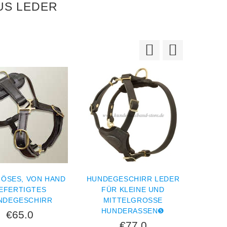
US LEDER
IÖSES, VON HAND
HUNDEGESCHIRR LEDER
EFERTIGTES
FÜR KLEINE UND
HUNDE
NDEGESCHIRR
MITTELGROSSE H
F
UNDERASSEN❺
€65.0
€77.0