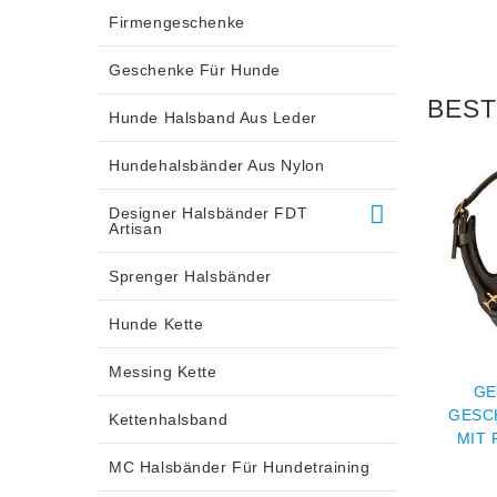
Firmengeschenke
Geschenke Für Hunde
BEST
Hunde Halsband Aus Leder
Hundehalsbänder Aus Nylon
Designer Halsbänder FDT
Artisan
Sprenger Halsbänder
Hunde Kette
Messing Kette
DESIGNER
EDLES, MIT NIETEN
GE
GESCHIRR LEDER
HUNDEGESCHIRR AUS
GESC
Kettenhalsband
ÜR AUSLAUF
LEDER
MIT 
€122.0
€247.0
MC Halsbänder Für Hundetraining