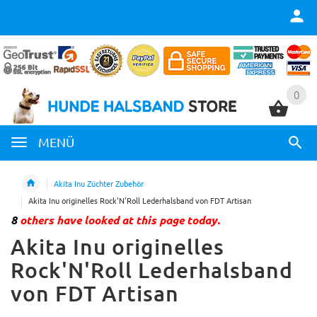
0
0
MENÜ
Akita Inu Züchter Zubehör
Akita Inu originelles Rock'N'Roll Lederhalsband von FDT Artisan
8
others have looked at this page today.
Akita Inu originelles
Rock'N'Roll Lederhalsband
von FDT Artisan