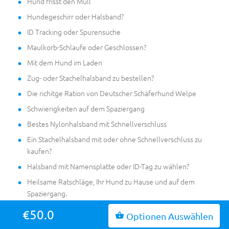
Hund frisst den Müll
Hundegeschirr oder Halsband?
ID Tracking oder Spurensuche
Maulkorb-Schlaufe oder Geschlossen?
Mit dem Hund im Laden
Zug- oder Stachelhalsband zu bestellen?
Die richitge Ration von Deutscher Schäferhund Welpe
Schwierigkeiten auf dem Spaziergang
Bestes Nylonhalsband mit Schnellverschluss
Ein Stachelhalsband mit oder ohne Schnellverschluss zu
kaufen?
Halsband mit Namensplatte oder ID-Tag zu wählen?
Heilsame Ratschläge, Ihr Hund zu Hause und auf dem
Spaziergang.
Hundekette aus nicht rostendem oder verchromtem
€50.0
Optionen Auswählen
Stahl?