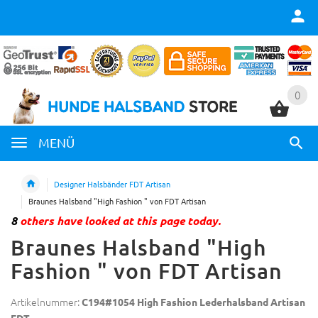
0
0
MENÜ
Designer Halsbänder FDT Artisan
Braunes Halsband "High Fashion " von FDT Artisan
8
others have looked at this page today.
Braunes Halsband "High
Fashion " von FDT Artisan
Artikelnummer:
C194#1054 High Fashion Lederhalsband Artisan
FDT