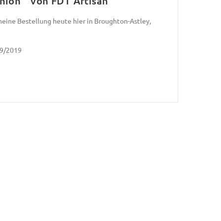
hion " von FDT Artisan
s meine Bestellung heute hier in Broughton-Astley,
09/2019