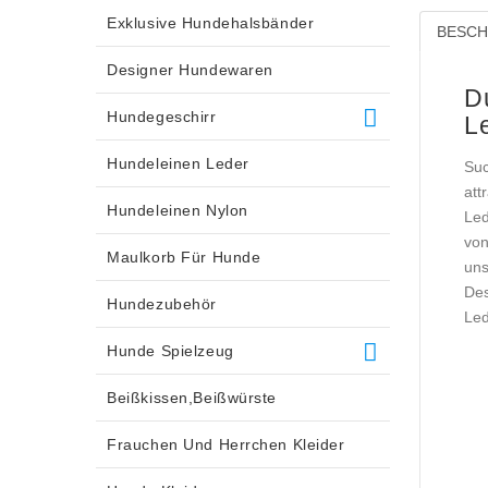
Exklusive Hundehalsbänder
BESCH
Designer Hundewaren
D
Hundegeschirr
L
Hundeleinen Leder
Suc
att
Hundeleinen Nylon
Led
von
Maulkorb Für Hunde
uns
Des
Hundezubehör
Led
Hunde Spielzeug
Beißkissen,Beißwürste
Frauchen Und Herrchen Kleider