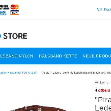
Kont
LSBAND NYLON
HALSBAND KETTE
NEUE PROD
igner Halsbänder FDT Artisan
"Pirate Treasure" schönes Lederhalsband Braun von Art
Artikelnu
4
others 
"Pir
Lede