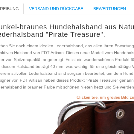
REIBUNG
VERSAND UND RÜCKGABE
BEWERTUNGEN
unkel-braunes Hundehalsband aus Natur
ederhalsband "Pirate Treasure".
hen Sie nach einem idealen Lederhalsband, das allen Ihren Erwartung
raktives Halsband von FDT Artisan. Dieses neue Modell vom Hundeha
er von Spitzenqualität angefertigt. Es ist ein wunderschönes Produkt fü
 diesem Halsband beträgt 40 mm, was wichtig, für eine gleichmäßige Ve
erem stilvollen Lederhalsband sind sorgsam bearbeitet, um dem Hund m
igner von FDT Artisan haben dieses Produkt "Pirate Treasure" genannt.
erhalsband in brauner Farbe mit schönen Nieten hetzt und Sie werden 
Clicken Sie, um großes Bild z