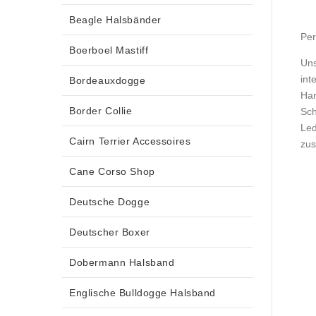
Beagle Halsbänder
Per
Boerboel Mastiff
Uns
int
Bordeauxdogge
Han
Border Collie
Sch
Led
Cairn Terrier Accessoires
zus
Cane Corso Shop
Deutsche Dogge
Deutscher Boxer
Dobermann Halsband
Englische Bulldogge Halsband