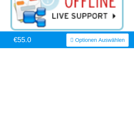
oder telefonisch unter +49 3021-782-888
€55.0
Optionen Auswählen
Servicezeiten
BEWERTUNGEN
Hallo! Ich habe bei Ihnen ein
Hallo! Ich habe bei Ihnen ein