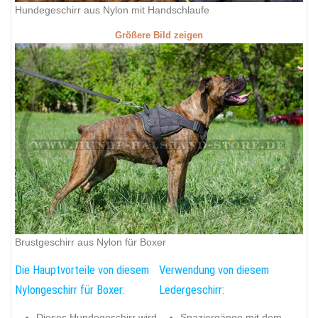
Hundegeschirr aus Nylon mit Handschlaufe
Größere Bild zeigen
Brustgeschirr aus Nylon für Boxer
Die Hauptvorteile von diesem
Verwendung von diesem
Nylongeschirr für Boxer:
Ledergeschirr:
Dieses Hundegeschirr wird
Spaziergänge mit dem