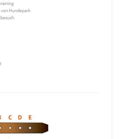
raining
 von Hundepark
ztbesuch
z