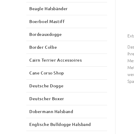
Beagle Halsbänder
Boerboel Mastiff
Bordeauxdogge
Ext
Das
Border Collie
Ihr
Cairn Terrier Accessoires
Mes
Met
Cane Corso Shop
wer
Spa
Deutsche Dogge
Deutscher Boxer
Dobermann Halsband
Englische Bulldogge Halsband