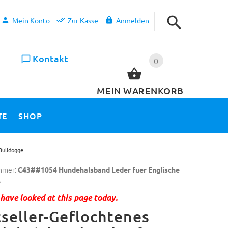
Mein Konto
Zur Kasse
Anmelden
Kontakt
0
MEIN WARENKORB
TE
SHOP
Bulldogge
mmer:
C43##1054 Hundehalsband Leder fuer Englische
e
have looked at this page today.
seller-Geflochtenes