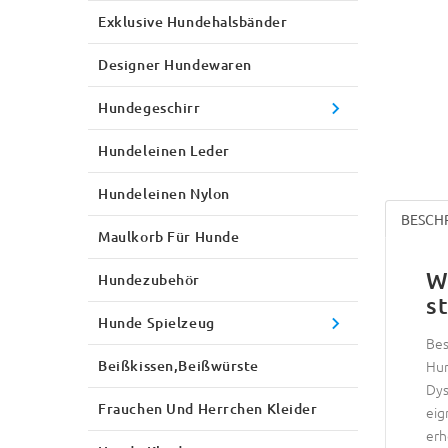
Exklusive Hundehalsbänder
Designer Hundewaren
Hundegeschirr
Hundeleinen Leder
Hundeleinen Nylon
BESCH
Maulkorb Für Hunde
W
Hundezubehör
s
Hunde Spielzeug
Bes
Beißkissen,Beißwürste
Hun
Dys
Frauchen Und Herrchen Kleider
eig
erh