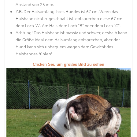
Abstand von 25 mm.
Z.B. Der Halsumfang Ihres Hundes ist 67 cm. Wenn das
Halsband nicht zugeschnallt ist, entsprechen diese 67 cm
dem Loch "A". Am Hals-dem Loch "B" oder dem Loch "C".
Achtung! Das Halsband ist massiv und schwer, deshalb kann
die Größe ideal dem Halsumfang entsprechen, aber der
Hund kann sich unbequem wegen dem Gewicht des
Halsbandes fühlen!
Clicken Sie, um großes Bild zu sehen