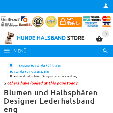
0
0
MENÜ
Designer Halsbänder FDT Artisan
Halsbänder FDT Artisan 20 mm
Blumen und Halbsphären Designer Lederhalsband eng
5
others have looked at this page today.
Blumen und Halbsphären
Designer Lederhalsband
eng