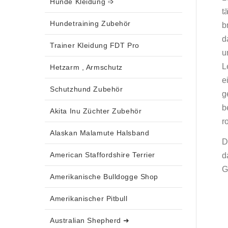
Hunde Kleidung ➩
t
Hundetraining Zubehör
b
d
Trainer Kleidung FDT Pro
u
L
Hetzarm , Armschutz
e
Schutzhund Zubehör
g
b
Akita Inu Züchter Zubehör
r
Alaskan Malamute Halsband
D
American Staffordshire Terrier
d
G
Amerikanische Bulldogge Shop
Amerikanischer Pitbull
Australian Shepherd ➜