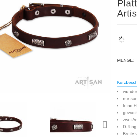
Plat
Arti
MENGE:
Kurzbesch
wunder
nur so
feine H
gewach
zwei A
D-Ring 
Breite