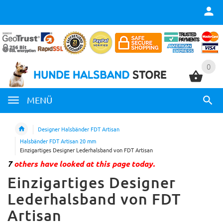
0
0
MENÜ
Designer Halsbänder FDT Artisan
Halsbänder FDT Artisan 20 mm
Einzigartiges Designer Lederhalsband von FDT Artisan
7
others have looked at this page today.
Einzigartiges Designer
Lederhalsband von FDT
Artisan