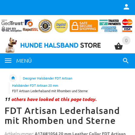
0
0
MENÜ
Designer Halsbänder FDT Artisan
Halsbänder FDT Artisan 20 mm
FDT Artisan Lederhalsand mit Rhomben und Sterne
11
others have looked at this page today.
FDT Artisan Lederhalsand
mit Rhomben und Sterne
Artikelnummer:
A174#1054 20 mm Leather Collar FDT Artisan