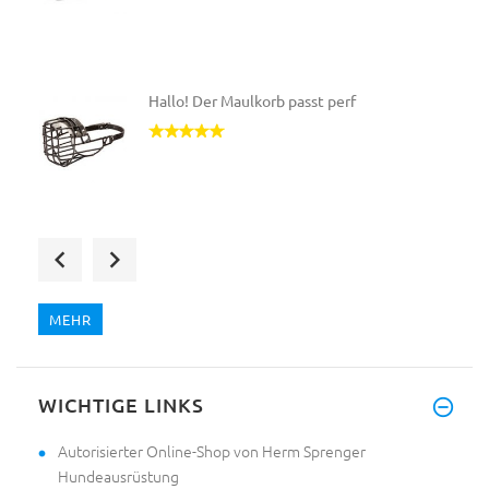
Hallo! Der Maulkorb passt perf
Hallo zusammen,
wir haben ein
MEHR
Sehr geehrte Helen,
WICHTIGE LINKS
es hat Ze
Autorisierter Online-Shop von Herm Sprenger
Hundeausrüstung