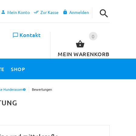
Mein Konto
Zur Kasse
Anmelden
Kontakt
0
MEIN WARENKORB
TE
SHOP
roße Hunderassen❺
Bewertungen
TUNG