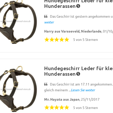
Hundegeschirr Leder für kl
Hunderassen❺
Das Geschirr ist gestern angekommen und
weiter
Harry aus Varsseveld, Niederlande
, 01/1
5 von 5 Sternen
Hundegeschirr Leder für kl
Hunderassen❺
Das Geschirr ist am 17.11 angekommen. 
gleich meinem ...
Lesen Sie weiter
Mr. Hayata aus Japan
, 25/11/2017
5 von 5 Sternen