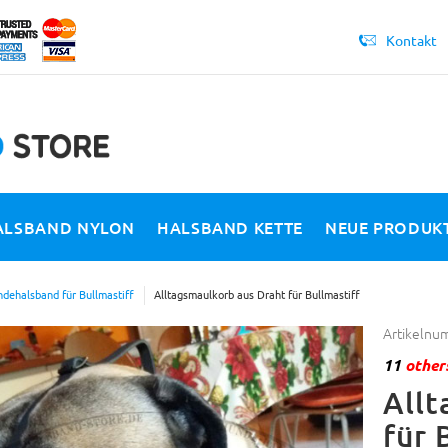
Kontakt
ALSBAND NYLON
HALSBAND KETTE
NEUE PRODUK
dehalsband für Bullmastiff
Alltagsmaulkorb aus Draht für Bullmastiff
Artikelnu
11
others
Allt
für 