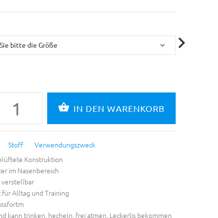
Stoff
Verwendungszweck
elüftete Konstruktion
ter im Nasenbereich
 verstellbar
 für Alltag und Training
assfortm
d kann trinken, hecheln, frei atmen, Leckerlis bekommen