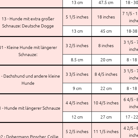
13 cm
47.5 cm
18 - 3
7 1/5 - 
5 1/5 inches
18 inches
13 - Hunde mit extra großer
inch
Schnauze: Deutsche Dogge
13 cm
45 cm
18-38
3 1/5 - 
3 2/5 inches
8 inches
J1 - Kleine Hunde mit längerer
inch
Schnauze:
8.5 cm
20 cm
8 - 18
3 1/5 - 
3 3/5 inches
8 4/5 inches
 - Dachshund und andere kleine
inch
Hunde
9 cm
22 cm
8 - 18
6 4/5 - 
4 4/5 inches
10 4/5 inches
inch
 - Hunde mit längerer Schnauze
12 cm
27 cm
17 - 2
4 2/5 - 
5 2/5 inches
11 1/5 inches
inch
2 - Dobermann Pinscher, Collie