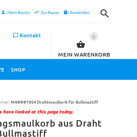
Mein Konto
Zur Kasse
Anmelden
Kontakt
0
MEIN WARENKORB
TE
SHOP
mmer:
M4###1054 Drahtmaulkorb für Bullmastiff
 have looked at this page today.
agsmaulkorb aus Draht
Bullmastiff