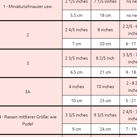
2 1/5 inches
7 1/5 inches
no n
1 - Miniaturschnauzer usw.
5.5 cm
18 cm
no n
2 2/5 - 
2 4/5 inches
8 inches
inch
2
7 cm
20 cm
6 - 17
3 3/5 - 
2 3/5 inches
8 2/5 inch
inch
3
6.5 cm
21 cm
9 - 18
2 - 8 
4 inches
10 inches
inch
3A
10 cm
25 cm
5 - 21
2 4/5 - 
3 3/5 inches
9 3/5 inches
4 - Rassen mittlerer Größe: wie
inch
Pudel
9 cm
24 cm
7 - 19