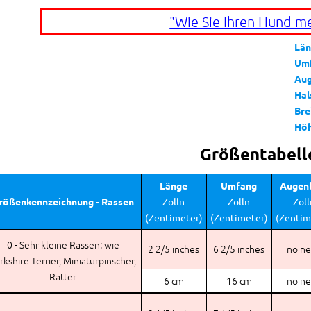
"Wie Sie Ihren Hund m
Län
Um
Aug
Hal
Bre
Hö
Größentabell
Länge
Umfang
Augenl
rößenkennzeichnung - Rassen
Zolln
Zolln
Zoll
(Zentimeter)
(Zentimeter)
(Zentim
0 - Sehr kleine Rassen: wie
2 2/5 inches
6 2/5 inches
no n
rkshire Terrier, Miniaturpinscher,
Ratter
6 cm
16 cm
no n