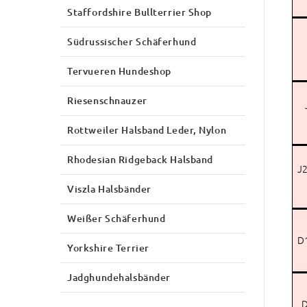
Staffordshire Bullterrier Shop
Südrussischer Schäferhund
Tervueren Hundeshop
Riesenschnauzer
Rottweiler Halsband Leder, Nylon
Rhodesian Ridgeback Halsband
J2
Viszla Halsbänder
Weißer Schäferhund
D1
Yorkshire Terrier
Jadghundehalsbänder
D