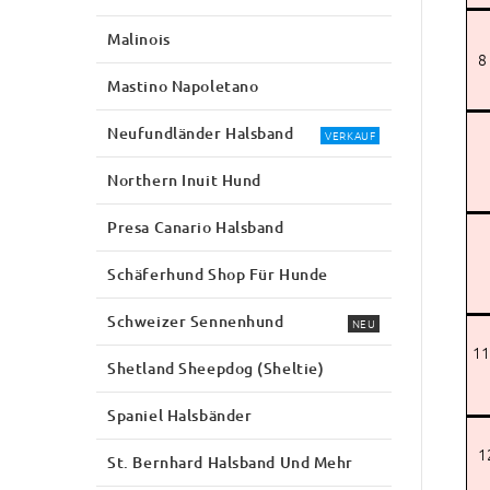
Malinois
8
Mastino Napoletano
Neufundländer Halsband
VERKAUF
Northern Inuit Hund
Presa Canario Halsband
Schäferhund Shop Für Hunde
Schweizer Sennenhund
NEU
11
Shetland Sheepdog (Sheltie)
Spaniel Halsbänder
1
St. Bernhard Halsband Und Mehr