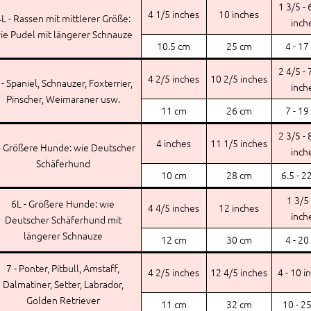
1 3/5 - 
4 1/5 inches
10 inches
L - Rassen mit mittlerer Größe:
inch
ie Pudel mit längerer Schnauze
10.5 cm
25 cm
4 - 17
2 4/5 - 
4 2/5 inches
10 2/5 inches
 - Spaniel, Schnauzer, Foxterrier,
inch
Pinscher, Weimaraner usw.
11 cm
26 cm
7 - 19
2 3/5 - 
4 inches
11 1/5 inches
- Größere Hunde: wie Deutscher
inch
Schäferhund
10 cm
28 cm
6.5 - 2
1 3/5 
6L - Größere Hunde: wie
4 4/5 inches
12 inches
inch
Deutscher Schäferhund mit
längerer Schnauze
12 cm
30 cm
4 - 20
7 - Ponter, Pitbull, Amstaff,
4 2/5 inches
12 4/5 inches
4 - 10 i
Dalmatiner, Setter, Labrador,
Golden Retriever
11 cm
32 cm
10 - 2