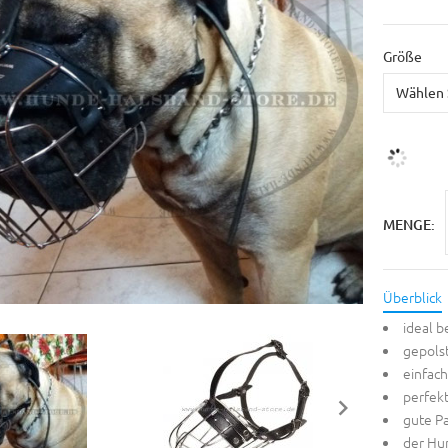
Größe
MENGE:
Überblick
ideal b
gepols
einfach
perfekt
gute P
der Hun