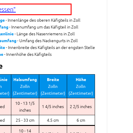
essen"
- Innenlänge des oberen Käfigteils in Zoll
ge
- Innenumfang um das Käfigteil in Zoll
fang
- Länge des Nasenriemens in Zoll
enlinie
- Umfang des Nackengurts in Zoll
sumfang
- Innenbreite des Käfigteils an der engsten Stelle
ite
- Innenhöhe des Käfigteils
he
e
inie
Halsumfang
Breite
Höhe
n
Zolln
Zolln
Zolln
eter)
(Zentimeter)
(Zentimeter)
(Zentimeter)
10 - 13 1/5
eed
1 4/5 inches
2 2/5 inches
inches
eed
25 - 33 cm
4.5 cm
6 cm
10 - 14