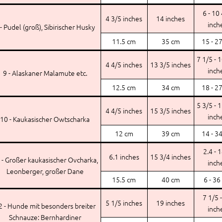
6 - 10
4 3/5 inches
14 inches
inch
 - Pudel (groß), Sibirischer Husky
11.5 cm
35 cm
15 - 2
7 1/5 - 
4 4/5 inches
13 3/5 inches
inch
9 - Alaskaner Malamute etc.
12.5 cm
34 cm
18 - 2
5 3/5 - 
4 4/5 inches
15 3/5 inches
inch
10 - Kaukasischer Owtscharka
12 cm
39 cm
14 - 3
2.4 - 
6.1 inches
15 3/4 inches
 - Großer kaukasischer Ovcharka,
inch
Leonberger, großer Dane
15.5 cm
40 cm
6 - 36
7 1/5 
5 1/5 inches
19 inches
2 - Hunde mit besonders breiter
inch
Schnauze: Bernhardiner