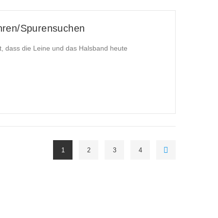
hren/Spurensuchen
it, dass die Leine und das Halsband heute
1
2
3
4