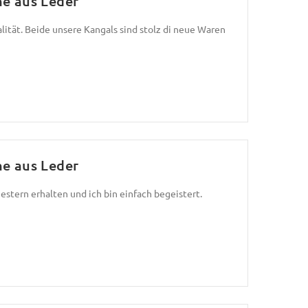
ne aus Leder
lität. Beide unsere Kangals sind stolz di neue Waren
ne aus Leder
gestern erhalten und ich bin einfach begeistert.