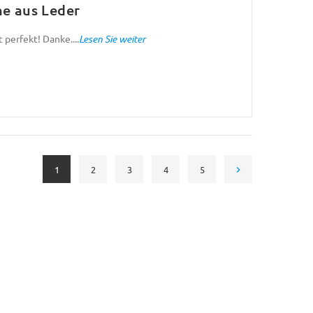
ne aus Leder
 perfekt! Danke....
Lesen Sie weiter
1
2
3
4
5