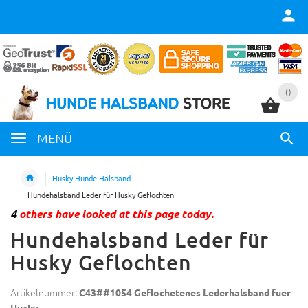
0
0
MENÜ
Husky Hunde Halsband
Hundehalsband Leder für Husky Geflochten
4
others have looked at this page today.
Hundehalsband Leder für
Husky Geflochten
Artikelnummer:
C43##1054 Geflochetenes Lederhalsband fuer
Husky