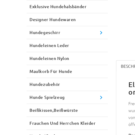
Exklusive Hundehalsbänder
Designer Hundewaren
Hundegeschirr
Hundeleinen Leder
Hundeleinen Nylon
BESCH
Maulkorb Für Hunde
E
Hundezubehör
o
Hunde Spielzeug
Fre
Beißkissen,Beißwürste
wun
von
Frauchen Und Herrchen Kleider
öff