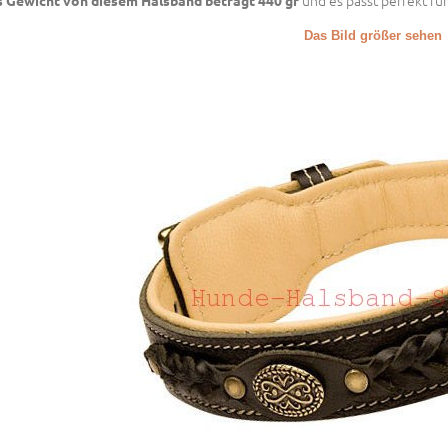
und es passt perfekt fü
 Gewicht von diesem Halsband beträgt 440 gr
Das Bild größer sehen