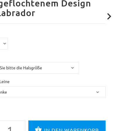
 geflochtenem Design
Labrador
Leine