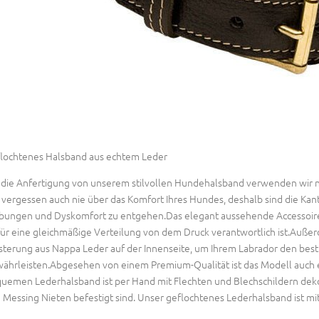
lochtenes Halsband aus echtem Leder
 die Anfertigung von unserem stilvollen Hundehalsband verwenden wir nu
 vergessen auch nie über das Komfort Ihres Hundes, deshalb sind die K
bungen und Dyskomfort zu entgehen.Das elegant aussehende Accessoire 
 für eine gleichmäßige Verteilung von dem Druck verantwortlich ist.Auß
sterung aus Nappa Leder auf der Innenseite, um Ihrem Labrador den bes
ährleisten.Abgesehen von einem Premium-Qualität ist das Modell auch e
uemen Lederhalsband ist per Hand mit Flechten und Blechschildern dekori
 Messing Nieten befestigt sind. Unser geflochtenes Lederhalsband ist m