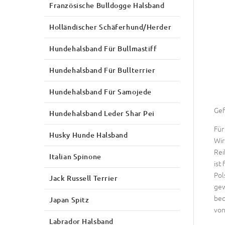
Französische Bulldogge Halsband
Holländischer Schäferhund/Herder
Hundehalsband Für Bullmastiff
Hundehalsband Für Bullterrier
Hundehalsband Für Samojede
Gef
Hundehalsband Leder Shar Pei
Für
Husky Hunde Halsband
Wir
Rei
Italian Spinone
ist
Pol
Jack Russell Terrier
gew
beq
Japan Spitz
von
Labrador Halsband