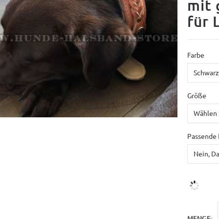
mit
für 
Farbe
Größe
Passende 
MENGE: