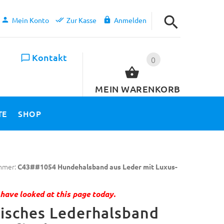
Mein Konto
Zur Kasse
Anmelden
Kontakt
0
MEIN WARENKORB
TE
SHOP
mmer:
C43##1054 Hundehalsband aus Leder mit Luxus-
have looked at this page today.
isches Lederhalsband