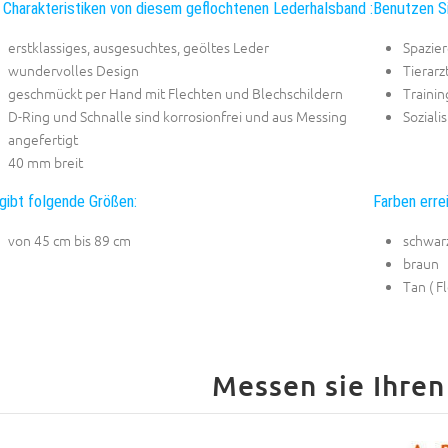
 Charakteristiken von diesem geflochtenen Lederhalsband :
Benutzen Si
erstklassiges, ausgesuchtes, geöltes Leder
Spazier
wundervolles Design
Tierar
geschmückt per Hand mit Flechten und Blechschildern
Trainin
D-Ring und Schnalle sind korrosionfrei und aus Messing
Soziali
angefertigt
40 mm breit
gibt folgende Größen:
Farben erre
von 45 cm bis 89 cm
schwar
braun
Tan ( F
Messen sie Ihren