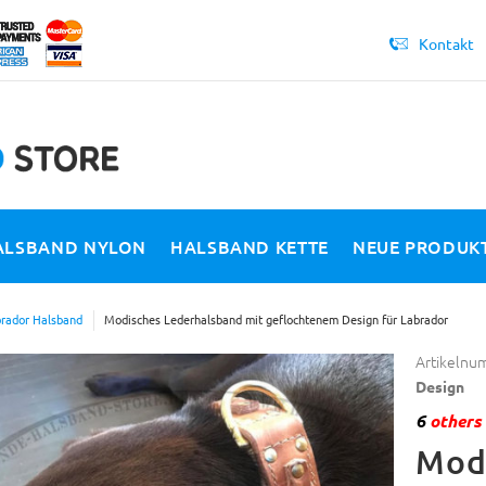
Kontakt
ALSBAND NYLON
HALSBAND KETTE
NEUE PRODUK
rador Halsband
Modisches Lederhalsband mit geflochtenem Design für Labrador
Artikelnu
Design
6
others 
Mod