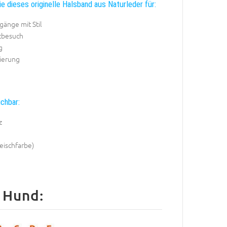
e dieses originelle Halsband aus Naturleder für:
gänge mit Stil
ztbesuch
g
sierung
ichbar:
z
leischfarbe)
 Hund: