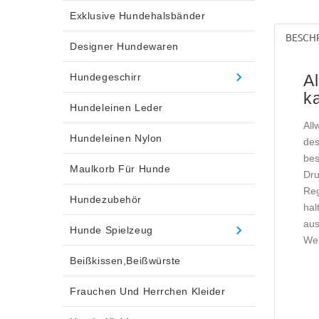
Exklusive Hundehalsbänder
BESCH
Designer Hundewaren
Hundegeschirr
Al
k
Hundeleinen Leder
All
Hundeleinen Nylon
des
bes
Maulkorb Für Hunde
Dru
Reg
Hundezubehör
hal
aus
Hunde Spielzeug
Wel
Beißkissen,Beißwürste
Frauchen Und Herrchen Kleider