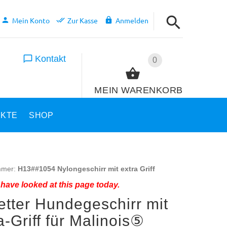
Mein Konto
Zur Kasse
Anmelden
Kontakt
0
MEIN WARENKORB
UKTE
SHOP
mmer:
H13##1054 Nylongeschirr mit extra Griff
have looked at this page today.
etter Hundegeschirr mit
a-Griff für Malinois⑤