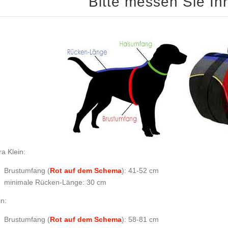
Bitte messen Sie Ih
ra Klein:
Brustumfang (
Rot auf dem Schema
): 41-52 cm
minimale Rücken-Länge: 30 cm
in:
Brustumfang (
Rot auf dem Schema
): 58-81 cm