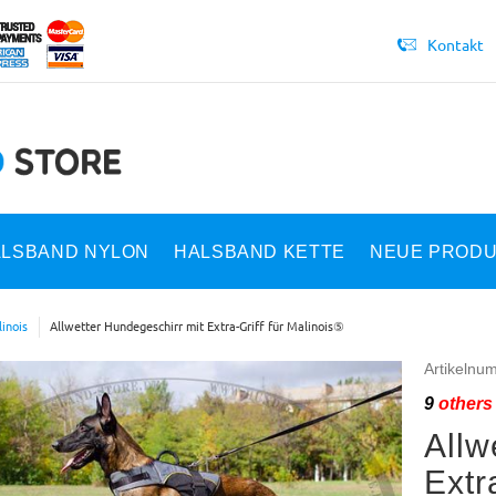
Kontakt
LSBAND NYLON
HALSBAND KETTE
NEUE PROD
inois
Allwetter Hundegeschirr mit Extra-Griff für Malinois⑤
Artikelnu
9
others 
Allw
Extr