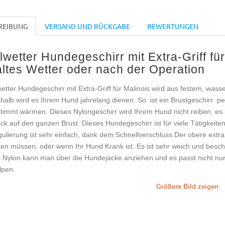
REIBUNG
VERSAND UND RÜCKGABE
BEWERTUNGEN
lwetter Hundegeschirr mit Extra-Griff fü
altes Wetter oder nach der Operation
wetter Hundegeschirr mit Extra-Griff für Malinois wird aus festem, wasse
halb wird es Ihrem Hund jahrelang dienen. So ist ein Brustgeschirr per
timmt wärmen. Dieses Nylongeschirr wird Ihrem Hund nicht reiben, es l
ck auf den ganzen Brust. Dieses Hundegeschirr ist für viele Tätigkeiten
ulierung ist sehr einfach, dank dem Schnellverschluss.Der obere extra 
ten müssen, oder wenn Ihr Hund Krank ist. Es ist sehr weich und bes
 Nylon kann man über die Hundejacke anziehen und es passt nicht nu
pen.
Größere Bild zeigen