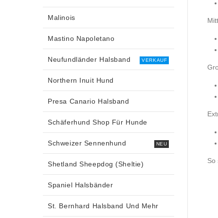
Malinois
Mitt
Mastino Napoletano
Neufundländer Halsband
VERKAUF
Gro
Northern Inuit Hund
Presa Canario Halsband
Ext
Schäferhund Shop Für Hunde
Schweizer Sennenhund
NEU
So 
Shetland Sheepdog (Sheltie)
Spaniel Halsbänder
St. Bernhard Halsband Und Mehr