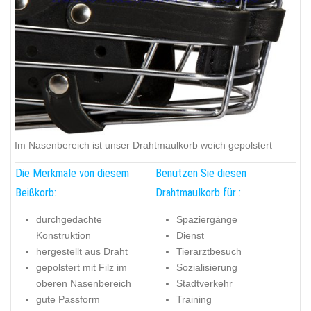
Im Nasenbereich ist unser Drahtmaulkorb weich gepolstert
Die Merkmale von diesem
Benutzen Sie diesen
Beißkorb:
Drahtmaulkorb für :
durchgedachte
Spaziergänge
Konstruktion
Dienst
hergestellt aus Draht
Tierarztbesuch
gepolstert mit Filz im
Sozialisierung
oberen Nasenbereich
Stadtverkehr
gute Passform
Training