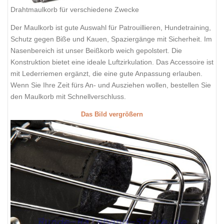
Drahtmaulkorb für verschiedene Zwecke
Der Maulkorb ist gute Auswahl für Patrouillieren, Hundetraining,
Schutz gegen Biße und Kauen, Spaziergänge mit Sicherheit. Im
Nasenbereich ist unser Beißkorb weich gepolstert. Die
Konstruktion bietet eine ideale Luftzirkulation. Das Accessoire ist
mit Lederriemen ergänzt, die eine gute Anpassung erlauben.
Wenn Sie Ihre Zeit fürs An- und Ausziehen wollen, bestellen Sie
den Maulkorb mit Schnellverschluss.
Das Bild vergrößern