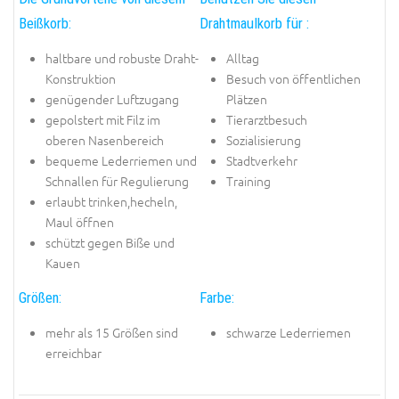
Beißkorb:
Drahtmaulkorb für :
haltbare und robuste Draht-
Alltag
Konstruktion
Besuch von öffentlichen
genügender Luftzugang
Plätzen
gepolstert mit Filz im
Tierarztbesuch
oberen Nasenbereich
Sozialisierung
bequeme Lederriemen und
Stadtverkehr
Schnallen für Regulierung
Training
erlaubt trinken,hecheln,
Maul öffnen
schützt gegen Biße und
Kauen
Größen:
Farbe:
mehr als 15 Größen sind
schwarze Lederriemen
erreichbar