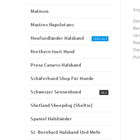
Ang
Malinois
Der
Mastino Napoletano
Bei
ver
Neufundländer Halsband
VERKAUF
Nas
Die
Northern Inuit Hund
Hun
Presa Canario Halsband
Schäferhund Shop Für Hunde
Schweizer Sennenhund
NEU
Shetland Sheepdog (Sheltie)
Spaniel Halsbänder
St. Bernhard Halsband Und Mehr