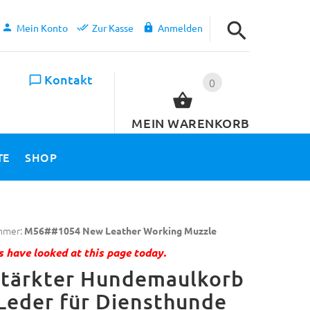
Mein Konto
Zur Kasse
Anmelden
Kontakt
0
MEIN WARENKORB
TE
SHOP
mmer:
M56##1054 New Leather Working Muzzle
 have looked at this page today.
stärkter Hundemaulkorb
Leder für Diensthunde