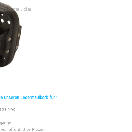
e unseren Ledermaulkorb für :
straining
rgänge
von öffentlichen Plätzen