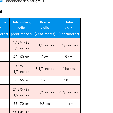
- Innenhöhe des Käfigteils
he
e
inie
Halsumfang
Breite
Höhe
n
Zolln
Zolln
Zolln
eter)
(Zentimeter)
(Zentimeter)
(Zentimeter)
17 3/4 - 23
3 1/5 inches
3 1/2 inches
3/5 inches
45 - 60 cm
8 cm
9 cm
19 3/5 - 25
3 1/2 inches
4 inches
1/2 inches
50 - 65 cm
9 cm
10 cm
21 3/5 - 27
3 3/4 inches
4 2/5 inches
1/2 inches
55 - 70 cm
9.5 cm
11 cm
23 3/5 - 31