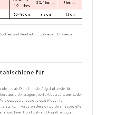
3 3/4 inches
5 inches
1/2 inches
60 - 80 cm
9.5 cm
13 cm
n Stoffen und Bearbeitung zufrieden. Ich werde
tahlschiene für
nde, die als Diensthunde tätig sind,sowie für
lkorb aus erstklassigem, perfekt bearbeitetem Leder
 Wie gesagt eignet sich dieses Modell für
 verstärkt.Im vorderen Bereich wurde eine spezielle
hiene wird Ihren Hund während Angriff schützen.