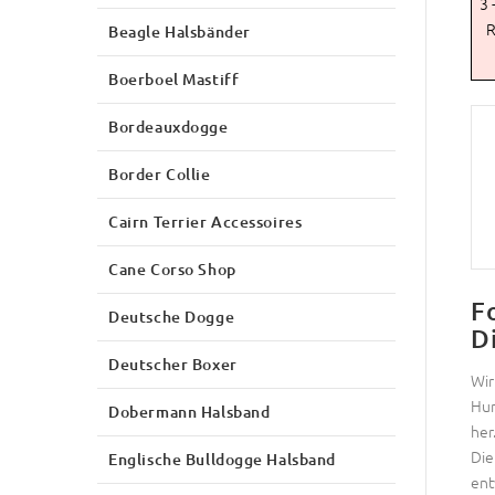
3 
R
Beagle Halsbänder
Boerboel Mastiff
Bordeauxdogge
Border Collie
Cairn Terrier Accessoires
Cane Corso Shop
F
Deutsche Dogge
D
Deutscher Boxer
Wir
Hun
Dobermann Halsband
her
Die
Englische Bulldogge Halsband
ent