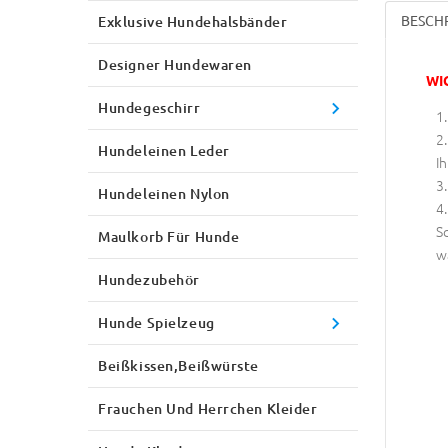
BESCH
Exklusive Hundehalsbänder
Designer Hundewaren
WI
Hundegeschirr
Hundeleinen Leder
Ih
Hundeleinen Nylon
S
Maulkorb Für Hunde
w
Hundezubehör
Hunde Spielzeug
Beißkissen,Beißwürste
Frauchen Und Herrchen Kleider