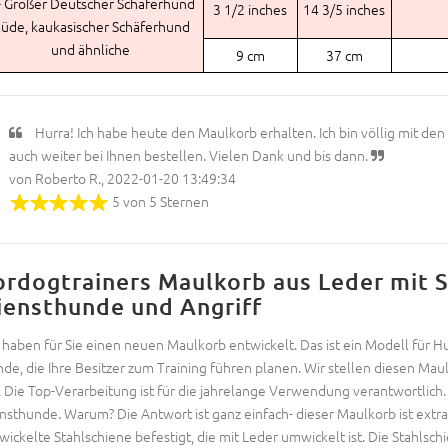
- Großer Deutscher Schäferhund
3 1/2 inches
14 3/5 inches
üde, kaukasischer Schäferhund
und ähnliche
9 cm
37 cm
Hurra! Ich habe heute den Maulkorb erhalten. Ich bin völlig mit de
auch weiter bei Ihnen bestellen. Vielen Dank und bis dann.
von Roberto R., 2022-01-20 13:49:34
5 von 5 Sternen
ordogtrainers Maulkorb aus Leder mit S
iensthunde und Angriff
 haben für Sie einen neuen Maulkorb entwickelt. Das ist ein Modell für Hu
de, die Ihre Besitzer zum Training führen planen. Wir stellen diesen Mau
. Die Top-Verarbeitung ist für die jahrelange Verwendung verantwortlich.
nsthunde. Warum? Die Antwort ist ganz einfach- dieser Maulkorb ist extra
wickelte Stahlschiene befestigt, die mit Leder umwickelt ist. Die Stahlsc