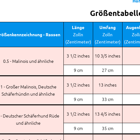
Hö
Größentabell
Länge
Umfang
Augenl
rößenkennzeichnung - Rassen
Zolln
Zolln
Zoll
(Zentimeter)
(Zentimeter)
(Zentim
3 1/2 inches
10 3/5 inches
0.5 - Malinois und ähnliche
9 cm
27 cm
3 1/2 inches
13 inches
1 - Großer Malinois, Deutsche
Schäferhündin und ähnliche
9 cm
33 cm
3 1/2 inches
13 4/5 inches
 - Deutscher Schäferhund Rüde
und ähnliche
9 cm
35 cm