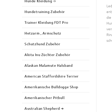
Hunde Kleidung ➩
Led
ent
Hundetraining Zubehör
die
Trainer Kleidung FDT Pro
Hun
ver
Hetzarm , Armschutz
Rin
sch
Schutzhund Zubehör
Akita Inu Züchter Zubehör
Alaskan Malamute Halsband
American Staffordshire Terrier
Amerikanische Bulldogge Shop
Amerikanischer Pitbull
Australian Shepherd ➜