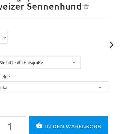
weizer Sennenhund☆
Leine