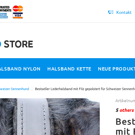
Kontakt
ALSBAND NYLON
HALSBAND KETTE
NEUE PRODUK
weizer Sennenhund
Bestseller Lederhalsband mit Filz gepolstert für Schweizer Senne
Artikelnu
5
others 
Best
mit 