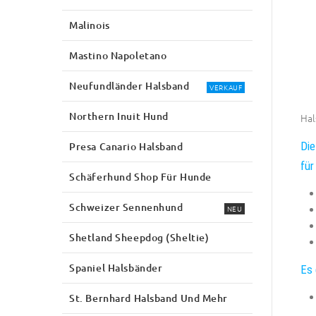
Malinois
Mastino Napoletano
Neufundländer Halsband
VERKAUF
Northern Inuit Hund
Hal
Die
Presa Canario Halsband
für
Schäferhund Shop Für Hunde
Schweizer Sennenhund
NEU
Shetland Sheepdog (Sheltie)
Spaniel Halsbänder
Es 
St. Bernhard Halsband Und Mehr