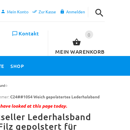
Mein Konto
Zur Kasse
Anmelden
Kontakt
0
MEIN WARENKORB
TE
SHOP
nhund☆
mmer:
C24##1054 Weich gepolstertes Lederhalsband
have looked at this page today.
seller Lederhalsband
Filz gepolstert für