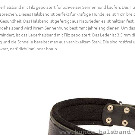
erhalsband mit Filz gepolstert für Schweizer Sennenhund kaufen. Das 
sprechen. Dieses Halsband ist perfekt für kräftige Hunde, es ist 4 cm brei
 Gesundheit. Das Halsband ist gefertigt aus Naturleder, es ist haltbar, fes
dehalsband wird Ihrem Sennenhund bestimmt jahrelang dienen. Um da
mindert, ist das Lederhalsband mit Filz gepolstert. Das Leder ist 3,5 mm di
g und die Schnalle bereitet man aus vernickeltem Stahl. Die sind rostfrei
warz, natürlich( tan) oder braun.