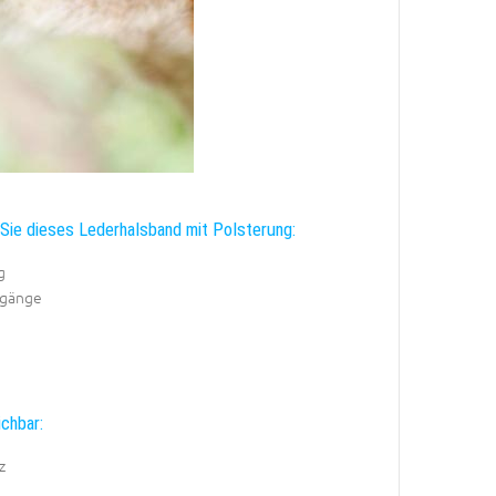
ie dieses Lederhalsband mit Polsterung:
g
rgänge
ichbar:
z