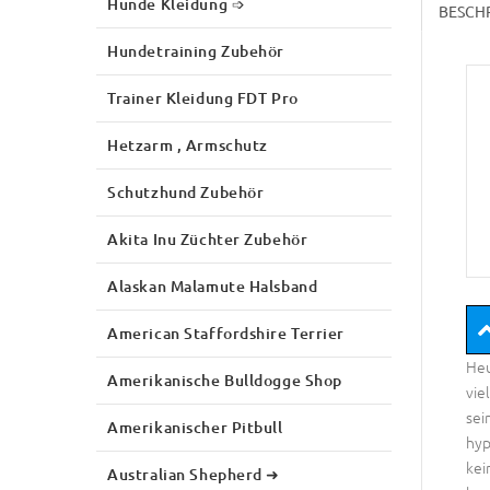
Hunde Kleidung ➩
BESCH
Hundetraining Zubehör
Trainer Kleidung FDT Pro
Hetzarm , Armschutz
Schutzhund Zubehör
Akita Inu Züchter Zubehör
Alaskan Malamute Halsband
American Staffordshire Terrier
Heu
Amerikanische Bulldogge Shop
vie
sei
Amerikanischer Pitbull
hyp
kei
Australian Shepherd ➜