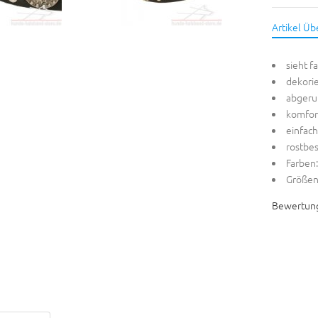
Artikel Üb
sieht f
dekorie
abgeru
komfor
einfac
rostbe
Farben:
Größen
Bewertun