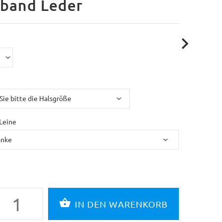
sband Leder
Leine