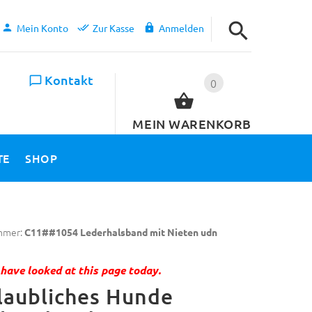
Mein Konto
Zur Kasse
Anmelden
Kontakt
0
MEIN WARENKORB
TE
SHOP
mmer:
C11##1054 Lederhalsband mit Nieten udn
have looked at this page today.
laubliches Hunde