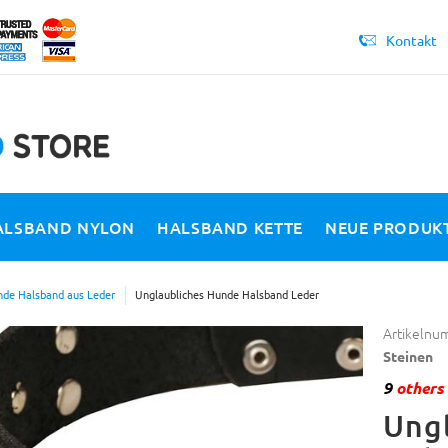
Kontakt
ALSBAND NYLON
HALSBAND KETTE
NEUE PRODUK
de Halsband aus Leder
Unglaubliches Hunde Halsband Leder
Artikelnu
Steinen
9
others 
Ung