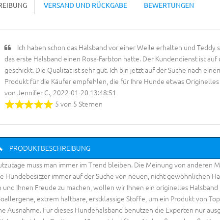
REIBUNG
VERSAND UND RÜCKGABE
BEWERTUNGEN
Ich haben schon das Halsband vor einer Weile erhalten und Teddy si
das erste Halsband einen Rosa-Farbton hatte. Der Kundendienst ist au
geschickt. Die Qualität ist sehr gut. Ich bin jetzt auf der Suche nach ei
Produkt für die Käufer empfehlen, die für Ihre Hunde etwas Originelle
von Jennifer C., 2022-01-20 13:48:51
5 von 5 Sternen
PRODUKTBESCHREIBUNG
tzutage muss man immer im Trend bleiben. Die Meinung von anderen Men
le Hundebesitzer immer auf der Suche von neuen, nicht gewöhnlichen Hals
n und Ihnen Freude zu machen, wollen wir Ihnen ein originelles Halsband
oallergene, extrem haltbare, erstklassige Stoffe, um ein Produkt von Top-Q
ne Ausnahme. Für dieses Hundehalsband benutzen die Experten nur ausg