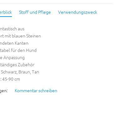
erblick
Stoff und Pflege
Verwendungszweck
antastisch aus
rt mit blauen Steinen
ndeten Kanten
tabel für den Hund
he Anpassung
ständiges Zubehör
 Schwarz, Braun, Tan
: 45-90 cm
gen:
Kommentar schreiben