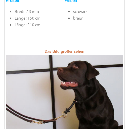
Größen:
Farben:
Breite:13 mm
schwarz
Länge: 150 cm
braun
Länge: 210 cm
Das Bild größer sehen