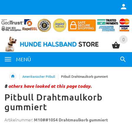
0
0
MENÜ
Amerikanischer Pitbull
Pitbull Drahtmaulkorb gummiert
8
others have looked at this page today.
Pitbull Drahtmaulkorb
gummiert
Artikelnummer:
M10##1054 Drahtmaulkorb gummiert