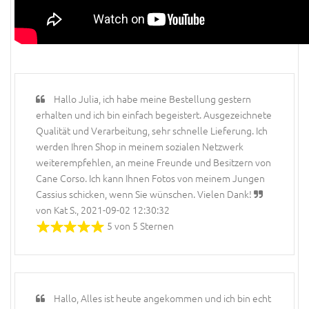
Hallo Julia, ich habe meine Bestellung gestern
erhalten und ich bin einfach begeistert. Ausgezeichnete
Qualität und Verarbeitung, sehr schnelle Lieferung. Ich
werden Ihren Shop in meinem sozialen Netzwerk
weiterempfehlen, an meine Freunde und Besitzern von
Cane Corso. Ich kann Ihnen Fotos von meinem Jungen
Cassius schicken, wenn Sie wünschen. Vielen Dank!
von Kat S., 2021-09-02 12:30:32
5 von 5 Sternen
Hallo, Alles ist heute angekommen und ich bin echt