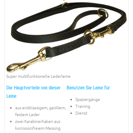
Super multifunktionelle Lederleine
Die Hauptvorteile von dieser
Benutzen Sie Leine für:
Leine:
Spaziergänge
Training
aus erstklassigem, geöltem,
Dienst
festem Leder
zwei Karabinerhaken aus
korrosionfreiem Messing