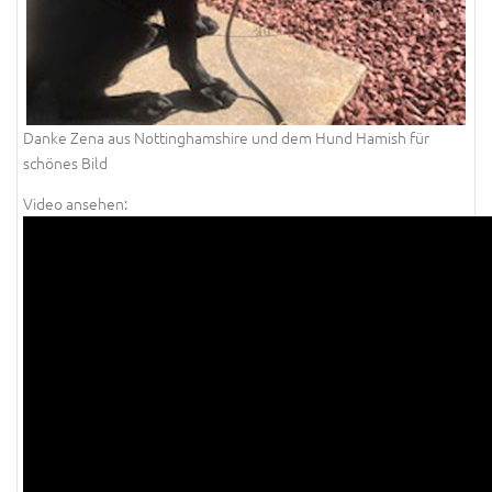
Danke Zena aus Nottinghamshire und dem Hund Hamish für
schönes Bild
Video ansehen: