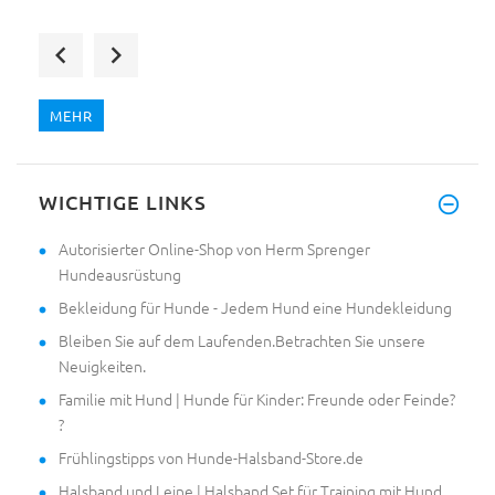
Hallo. Ich habe gestern beide
MEHR
Hallo,
WICHTIGE LINKS
Gestern habe ich meine
Autorisierter Online-Shop von Herm Sprenger
Hundeausrüstung
Bekleidung für Hunde - Jedem Hund eine Hundekleidung
Bleiben Sie auf dem Laufenden.Betrachten Sie unsere
Neuigkeiten.
Familie mit Hund | Hunde für Kinder: Freunde oder Feinde?
?
Frühlingstipps von Hunde-Halsband-Store.de
Halsband und Leine | Halsband Set für Training mit Hund